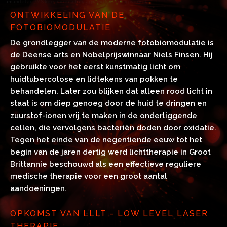
amandelen PMS keel medisch maagwandontsteking wervel
ONTWIKKELING VAN DE
FOTOBIOMODULATIE
De grondlegger van de moderne fotobiomodulatie is
de Deense arts en Nobelprijswinnaar Niels Finsen. Hij
gebruikte voor het eerst kunstmatig licht om
huidtubercolose en lidtekens van pokken te
behandelen. Later zou blijken dat alleen rood licht in
staat is om diep genoeg door de huid te dringen en
zuurstof-ionen vrij te maken in de onderliggende
cellen, die vervolgens bacteriën doden door oxidatie.
Tegen het einde van de negentiende eeuw tot het
begin van de jaren dertig werd lichttherapie in Groot
Brittannie beschouwd als een effectieve reguliere
medische therapie voor een groot aantal
aandoeningen.
OPKOMST VAN LLLT - LOW LEVEL LASER
THERAPIE